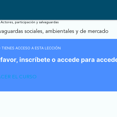
Actores, participación y salvaguardas
lvaguardas sociales, ambientales y de mercado
 TIENES ACCESO A ESTA LECCIÓN
ís
 favor, inscríbete o accede para accede
CER EL CURSO