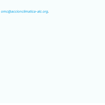
:
omc@accionclimatica-alc.org
.