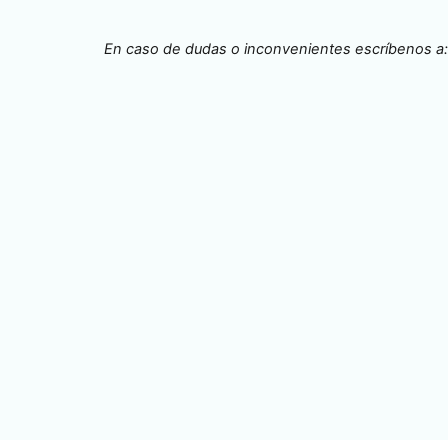
mercados de carbono
En caso de dudas o inconvenientes escríbenos a
e carbono
rementar absorciones.
turaleza