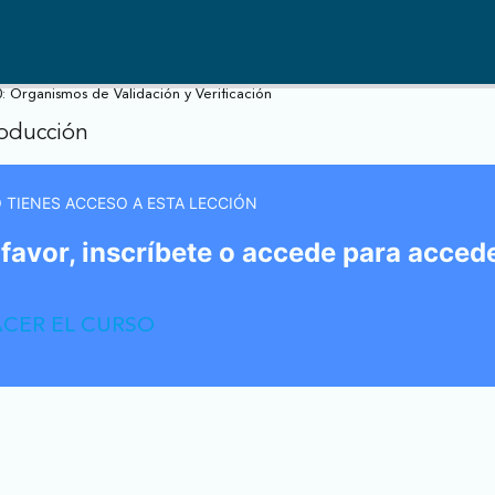
 Organismos de Validación y Verificación
roducción
 TIENES ACCESO A ESTA LECCIÓN
ís
 favor, inscríbete o accede para accede
CER EL CURSO