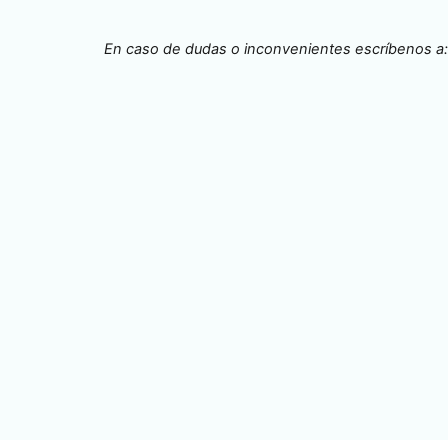
mercados de carbono
En caso de dudas o inconvenientes escríbenos a
e carbono
rementar absorciones.
turaleza