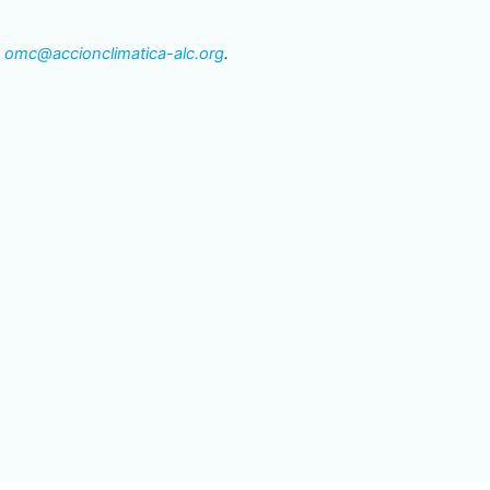
:
omc@accionclimatica-alc.org
.