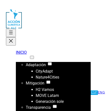
INICIO
ÁREAS
Adaptación
CityAdapt
Nature4Cities
Mitigación
H2 Vamos
ESP
ENG
MOVE Latam
Generación sole
Transparencia