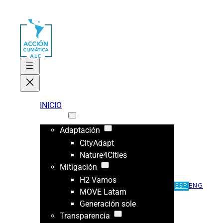
INICIO
ÁREAS
Adaptación
CityAdapt
Nature4Cities
Mitigación
H2 Vamos
ESP
ENG
MOVE Latam
Generación sole
Transparencia