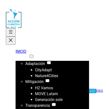
INICIO
ÁREAS
Adaptación
CityAdapt
Nature4Cities
Mitigación
H2 Vamos
ESP
ENG
MOVE Latam
Generación sole
Transparencia