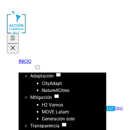
INICIO
ÁREAS
Adaptación
CityAdapt
Nature4Cities
Mitigación
H2 Vamos
ESP
ENG
MOVE Latam
Generación sole
Transparencia