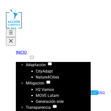
INICIO
ÁREAS
Adaptación
CityAdapt
Nature4Cities
Mitigación
H2 Vamos
ESP
ENG
MOVE Latam
Generación sole
Transparencia